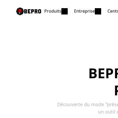
Produits
Entreprise
Centr
BEPR
Découverte du mode "présen
un outil 