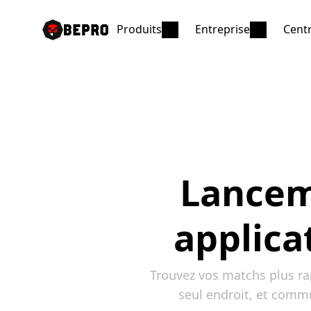
Produits
Entreprise
Centr
Lanceme
applica
Trouvez vos matchs plus ra
seul endroit, et comm