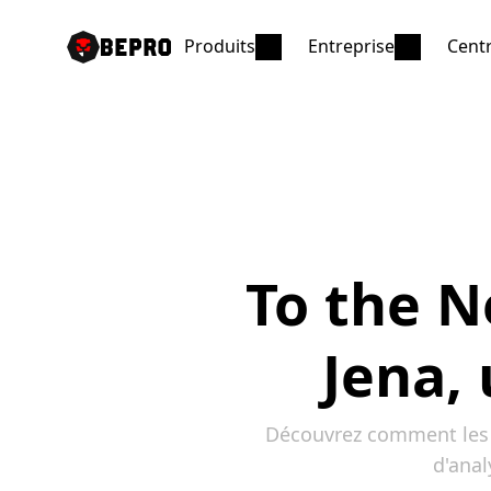
Produits
Entreprise
Centr
To the Ne
Jena,
Découvrez comment les d
d'anal