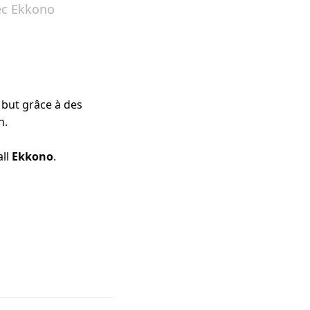
vec Ekkono
but grâce à des 
n.
ll 
Ekkono
.