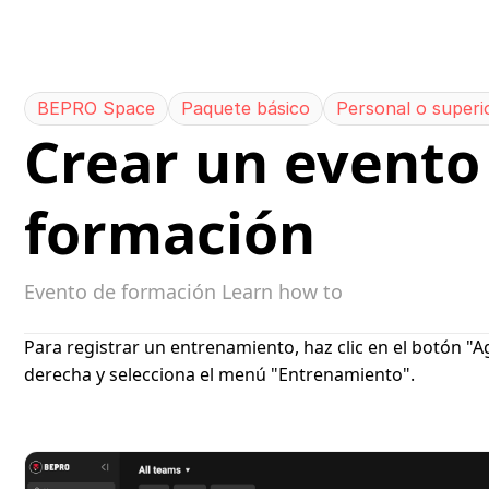
0
BEPRO Space
Paquete básico
Personal o superi
Crear un evento 
formación
Evento de formación Learn how to
Para registrar un entrenamiento, haz clic en el botón "A
derecha y selecciona el menú "Entrenamiento".