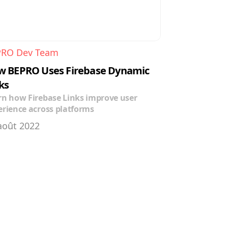
PRO Dev Team
 BEPRO Uses Firebase Dynamic 
ks
rn how Firebase Links improve user 
erience across platforms
août 2022