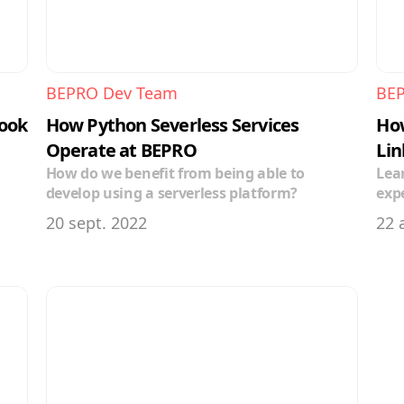
BEPRO Dev Team
BE
Look
How Python Severless Services 
How
Operate at BEPRO
Lin
How do we benefit from being able to 
Lea
develop using a serverless platform?
exp
20 sept. 2022
22 