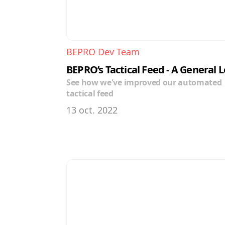
BEPRO Dev Team
BEPRO’s Tactical Feed - A General 
See how we've improved our automated 
tactical feed
13 oct. 2022