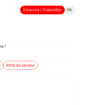
Select Language
S'inscrire / S'identifier
FR
s !
s
Infos du secteur